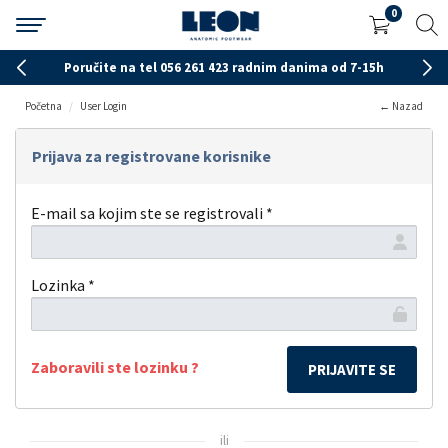
0
Poručite na tel 056 261 423 radnim danima od 7-15h
Početna
User Login
← Nazad
Prijava za registrovane korisnike
E-mail sa kojim ste se registrovali *
Lozinka *
Zaboravili ste lozinku ?
ili