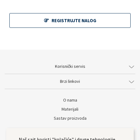
REGISTRUJTE NALOG
Korisnički servis
Brzi linkovi
O nama
Materijali
Sastav proizvoda
Naš sajt koristi "kolačiće" i druge tehnologije