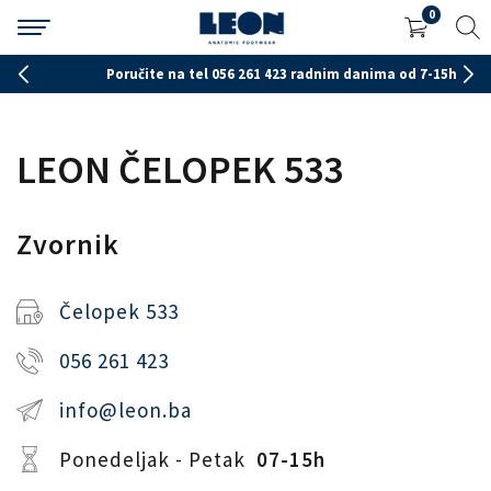
0
Poručite na tel 056 261 423 radnim danima od 7-15h
LEON ČELOPEK 533
Zvornik
Čelopek 533
056 261 423
info@leon.ba
Ponedeljak - Petak
07-15h