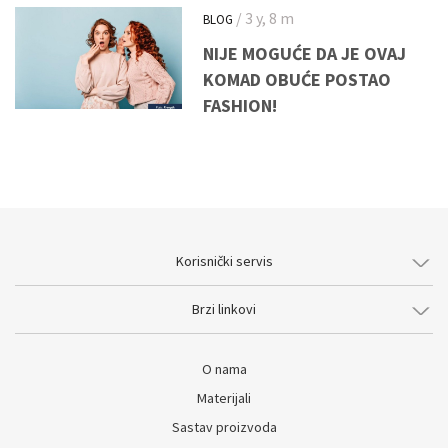
/ 3 y, 8 m
BLOG
NIJE MOGUĆE DA JE OVAJ
KOMAD OBUĆE POSTAO
FASHION!
Korisnički servis
Brzi linkovi
O nama
Materijali
Sastav proizvoda