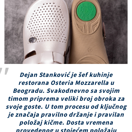
Dejan Stanković je šef kuhinje
restorana Osteria Mozzarella u
Beogradu. Svakodnevno sa svojim
timom priprema veliki broj obroka za
svoje goste. U tom procesu od ključnog
je značaja pravilno držanje i pravilan
položaj kičme. Dosta vremena
provedenog u stojećem položaju