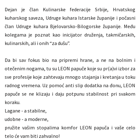
Dejan je član Kulinarske federacije Srbije, Hrvatskog
kuharskog saveza, Udruge kuhara Istarske županije i počasni
član Udruge kuhara Bjelovarsko-Bilogorske županije. Među
kolegama je poznat kao inicijator druženja, takmičarskih,
kulinarskih, ali i onih “za dušu”.
Da bi sav fokus bio na pripremi hrane, a ne na bolnim i
otečenim nogama, tu su LEON papuče koje su pr(a)vi izbor za
sve profesije koje zahtevaju mnogo stajanja i kretanja u toku
radnog vremena. Uz pomoć anti slip dodatka na đonu, LEON
papuče se ne klizaju i daju potpunu stabilnost pri svakom
koraku.
Lagane - a stabilne,
udobne - a moderne,
pružite vašim stopalima komfor LEON papuča i vaše celo
telo će vam biti zahvalno!