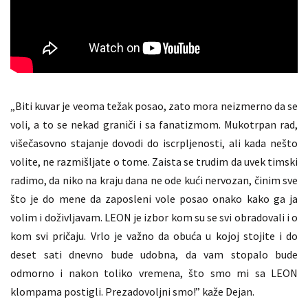
„Biti kuvar je veoma težak posao, zato mora neizmerno da se
voli, a to se nekad graniči i sa fanatizmom. Mukotrpan rad,
višečasovno stajanje dovodi do iscrpljenosti, ali kada nešto
volite, ne razmišljate o tome. Zaista se trudim da uvek timski
radimo, da niko na kraju dana ne ode kući nervozan, činim sve
što je do mene da zaposleni vole posao onako kako ga ja
volim i doživljavam. LEON je izbor kom su se svi obradovali i o
kom svi pričaju. Vrlo je važno da obuća u kojoj stojite i do
deset sati dnevno bude udobna, da vam stopalo bude
odmorno i nakon toliko vremena, što smo mi sa LEON
klompama postigli. Prezadovoljni smo!” kaže Dejan.