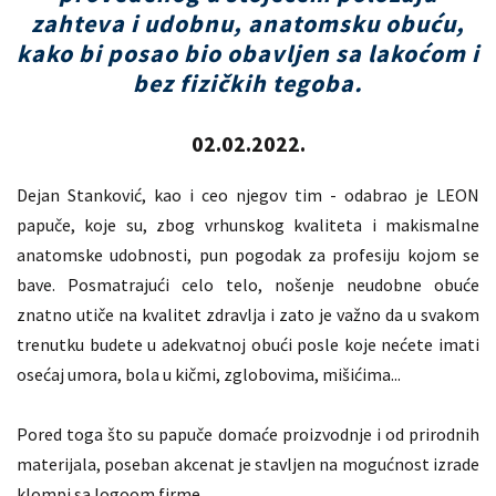
zahteva i udobnu, anatomsku obuću,
kako bi posao bio obavljen sa lakoćom i
bez fizičkih tegoba.
02.02.2022.
Dejan Stanković, kao i ceo njegov tim - odabrao je LEON
papuče, koje su, zbog vrhunskog kvaliteta i makismalne
anatomske udobnosti, pun pogodak za profesiju kojom se
bave. Posmatrajući celo telo, nošenje neudobne obuće
znatno utiče na kvalitet zdravlja i zato je važno da u svakom
trenutku budete u adekvatnoj obući posle koje nećete imati
osećaj umora, bola u kičmi, zglobovima, mišićima...
Pored toga što su papuče domaće proizvodnje i od prirodnih
materijala, poseban akcenat je stavljen na mogućnost izrade
klompi sa logoom firme.