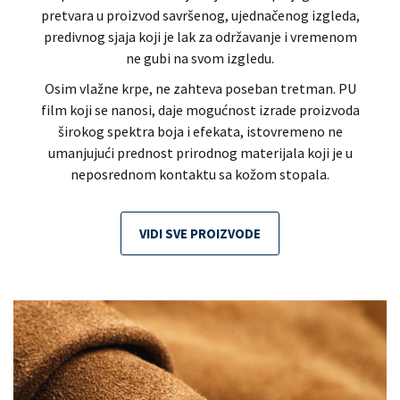
pretvara u proizvod savršenog, ujednačenog izgleda,
predivnog sjaja koji je lak za održavanje i vremenom
ne gubi na svom izgledu.
Osim vlažne krpe, ne zahteva poseban tretman. PU
film koji se nanosi, daje mogućnost izrade proizvoda
širokog spektra boja i efekata, istovremeno ne
umanjujući prednost prirodnog materijala koji je u
neposrednom kontaktu sa kožom stopala.
VIDI SVE PROIZVODE