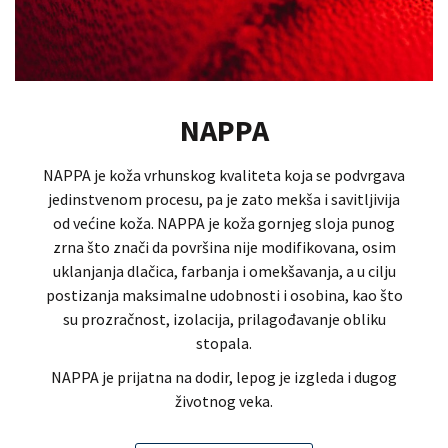
NAPPA
NAPPA je koža vrhunskog kvaliteta koja se podvrgava
jedinstvenom procesu, pa je zato mekša i savitljivija
od većine koža. NAPPA je koža gornjeg sloja punog
zrna što znači da površina nije modifikovana, osim
uklanjanja dlačica, farbanja i omekšavanja, a u cilju
postizanja maksimalne udobnosti i osobina, kao što
su prozračnost, izolacija, prilagođavanje obliku
stopala.
NAPPA je prijatna na dodir, lepog je izgleda i dugog
životnog veka.