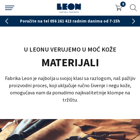
0
Poručite na tel 056 261 423 radnim danima od 7-15h
U LEONU VERUJEMO U MOĆ KOŽE
MATERIJALI
Fabrika Leon je najbolja u svojoj klasi sa razlogom, naš pažljiv
proizvodni proces, koji uključuje ručno šivenje i negu kože,
omogućava nam da ponudimo najkvalitetnije klompe na
tržištu.