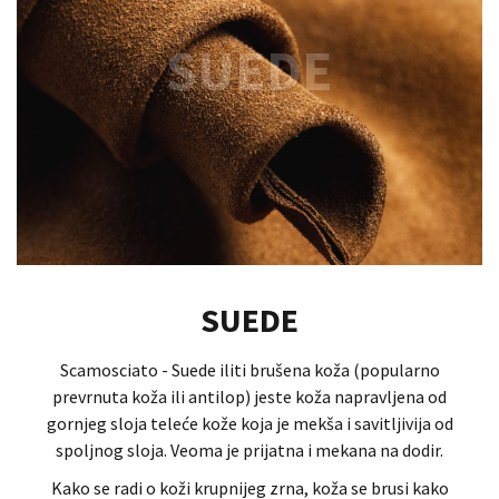
SUEDE
SUEDE
Scamosciato - Suede iliti brušena koža (popularno
prevrnuta koža ili antilop) jeste koža napravljena od
gornjeg sloja teleće kože koja je mekša i savitljivija od
spoljnog sloja. Veoma je prijatna i mekana na dodir.
Kako se radi o koži krupnijeg zrna, koža se brusi kako