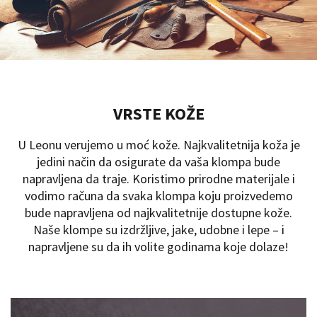
VRSTE KOŽE
U Leonu verujemo u moć kože. Najkvalitetnija koža je
jedini način da osigurate da vaša klompa bude
napravljena da traje. Koristimo prirodne materijale i
vodimo računa da svaka klompa koju proizvedemo
bude napravljena od najkvalitetnije dostupne kože.
Naše klompe su izdržljive, jake, udobne i lepe – i
napravljene su da ih volite godinama koje dolaze!