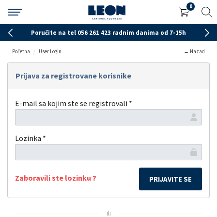
0
Poručite na tel 056 261 423 radnim danima od 7-15h
Početna
User Login
← Nazad
Prijava za registrovane korisnike
E-mail sa kojim ste se registrovali *
Lozinka *
Zaboravili ste lozinku ?
ili