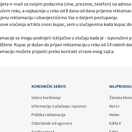
jete e-mail sa svojim podacima (ime, prezime, telefon) na adresu
ćem roku, a najkasnije u roku od 8 dana od dana prijema reklamac
ljenu reklamaciju i obavijestićemo Vas o daljem postupanju.
ove vraćanja artikla snosi kupac, sem u slučajevima kada kupac dob
macije se mogu podnijeti isključivo u slučaju kada je - isporučeni 
žbine. Kupac je dužan da prijavi reklamaciju u roku od 14 radnih 
maciju možete prijaviti preko kontakt strane ovog sajta.
KORISNIČKI SERVIS
NAJPRODAV
Uslovi korišćenja
Ženska klomp
Informacije o plaćanju i isporuci
Nora I
Politika reklamacija
Helen
Odustanak od ugovora
Edita II
Saobraznost
Edita