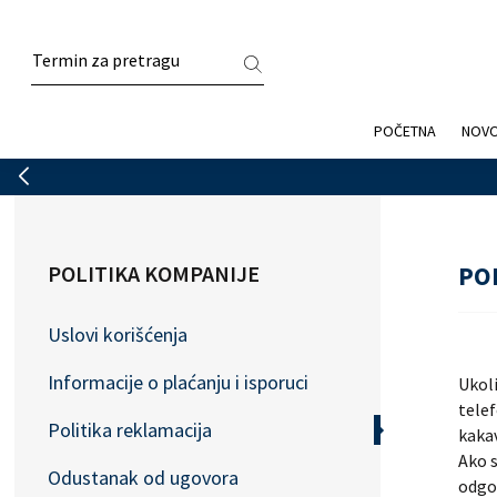
POČETNA
NOV
Dostava je 
POLITIKA KOMPANIJE
PO
Uslovi korišćenja
Informacije o plaćanju i isporuci
Ukol
tele
Politika reklamacija
kaka
Ako s
Odustanak od ugovora
odgov