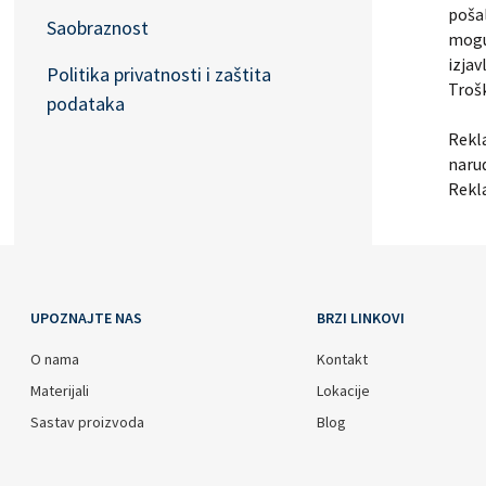
pošal
Saobraznost
mogu
izjav
Politika privatnosti i zaštita
Trošk
podataka
Rekla
narud
Rekla
UPOZNAJTE NAS
BRZI LINKOVI
O nama
Kontakt
Materijali
Lokacije
Sastav proizvoda
Blog