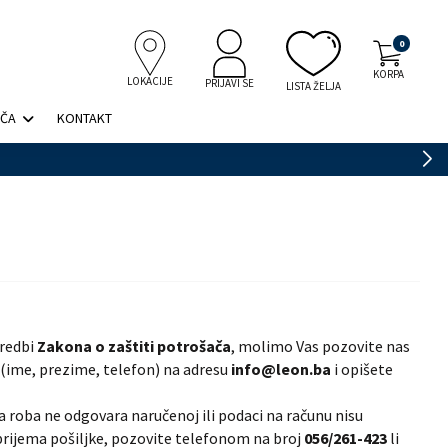
0
KORPA
LOKACIJE
PRIJAVI SE
LISTA ŽELJA
IČA
KONTAKT
dredbi
Zakona o zaštiti potrošača
, molimo Vas pozovite nas
 (ime, prezime, telefon) na adresu
info@leon.ba
i opišete
na roba ne odgovara naručenoj ili podaci na računu nisu
prijema pošiljke, pozovite telefonom na broj
056/261-423
li