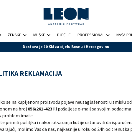
O
ŽENSKE
MUŠKE
DJEČIJE
PROFESSIONAL
NAŠA PR
10 KM za cijelu Bosnu i Hercegovinu
LITIKA REKLAMACIJA
iko se na kupljenom proizvodu pojave neusaglašenosti u smislu o
fonom na broj
056/261-423
ili pošaljete e-mail sa svojim podacima
v problem imate.
te primili pošiljku i nakon otvaranja kutije ustanovili da isporuče
arajući, molimo Vas da nas, najkasnije u roku od 24h od trenutka 