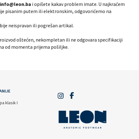
info@leon.ba
i opišete kakav problem imate. U najkraćem
ije pisanim putem ili elektronskim, odgovorićemo na
ije neispravan ili pogrešan artikal.
proizvod oštećen, nekompletan ili ne odgovara specifikaciji
dana od momenta prijema pošiljke.
ANIJE
a klasik I