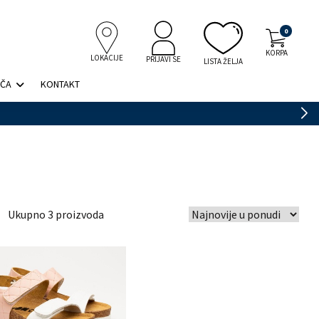
0
KORPA
LOKACIJE
PRIJAVI SE
LISTA ŽELJA
IČA
KONTAKT
3