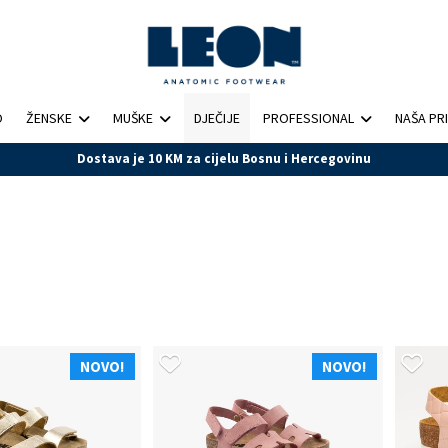
O
ŽENSKE
MUŠKE
DJEČIJE
PROFESSIONAL
NAŠA PR
Poručite na tel 056 261 423 radnim danima od 7-15h
NOVO!
NOVO!