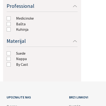
41
Braon Dark
Professional
42
Puder
43
Ljubičasta
44
Medicinske
Siva
45
Bašta
Led
46
Kuhinja
Mink
47
Ciklama
48
Materijal
Svijetlo plava
Suede
Nappa
By Cast
UPOZNAJTE NAS
BRZI LINKOVI