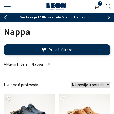
0
Dostava je 10 KM za cijelu Bosnu i Hercegovinu
Nappa
Prikaži filtere
×
Aktivni filteri:
Nappa
6