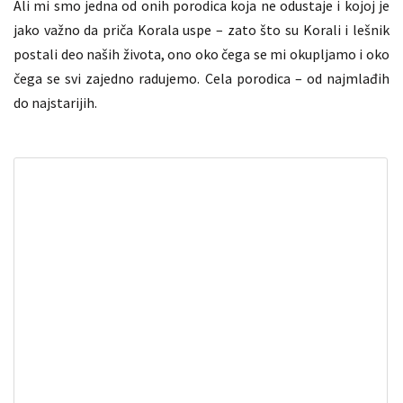
Ali mi smo jedna od onih porodica koja ne odustaje i kojoj je
jako važno da priča Korala uspe – zato što su Korali i lešnik
postali deo naših života, ono oko čega se mi okupljamo i oko
čega se svi zajedno radujemo. Cela porodica – od najmlađih
do najstarijih.