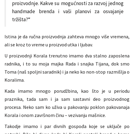
proizvodnje. Kakve su mogućnosti za razvoj jednog
handmade brenda i vaši planovi za osvajanje
tržišta?“
Istina je da ručna proizvodnja zahteva mnogo više vremena,
ali se kroz to vreme u proizvod utka i ljubav.
U proizvodnji Korala trenutno imamo dva stalno zaposlena
radnika, i to su moja majka Rada i snajka Tijana, dok smo
Toma (naš spoljni saradnik) i ja neko ko non-stop razmišlja o
Koralima.
Kada imamo mnogo porudžbina, kao što je u periodu
praznika, tada sam i ja sam sastavni deo proizvodnog
procesa. Neko sam ko uživa u pakovanju poklon pakovanaja
Korala i onom završnom činu – vezivanju mašnice.
Takodje imamo i par divnih gospođa koje se uključe po