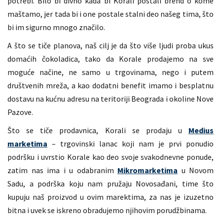
potrebi. Bilo bi divno kada bi Korali postali brend o kome
maštamo, jer tada bi i one postale stalni deo našeg tima, što
bi im sigurno mnogo značilo.
A što se tiče planova, naš cilj je da što više ljudi proba ukus
domaćih čokoladica, tako da Korale prodajemo na sve
moguće načine, ne samo u trgovinama, nego i putem
društvenih mreža, a kao dodatni benefit imamo i besplatnu
dostavu na kućnu adresu na teritoriji Beograda i okoline Nove
Pazove.
Što se tiče prodavnica, Korali se prodaju u
Medius
marketima
– trgovinski lanac koji nam je prvi ponudio
podršku i uvrstio Korale kao deo svoje svakodnevne ponude,
zatim nas ima i u odabranim
Mikromarketima
u Novom
Sadu, a podrška koju nam pružaju Novosađani, time što
kupuju naš proizvod u ovim marektima, za nas je izuzetno
bitna i uvek se iskreno obradujemo njihovim porudžbinama.