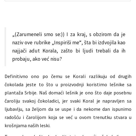
„(Zarumeneli smo se:)) I za kraj, s obzirom da je
naziv ove rubrike „Inspiriši me“, šta bi izdvojila kao
najjači adut Korala, zašto bi ljudi trebali da ih
probaju, ako već nisu?
Definitivno ono po čemu se Korali razlikuju od drugih
čokolada jeste to što u proizvodnji koristimo lešnike sa
plantaža Srbije. Naš domaći lešnik je ono što daje posebnu
čaroliju svakoj čokoladici, jer svaki Koral je napravljen sa
ljubavlju, sa željom da se uspe i da nekome dan ispunimo
radošću i čarolijom koja se već u ovom trenutku stvara u
krošnjama naših leski.