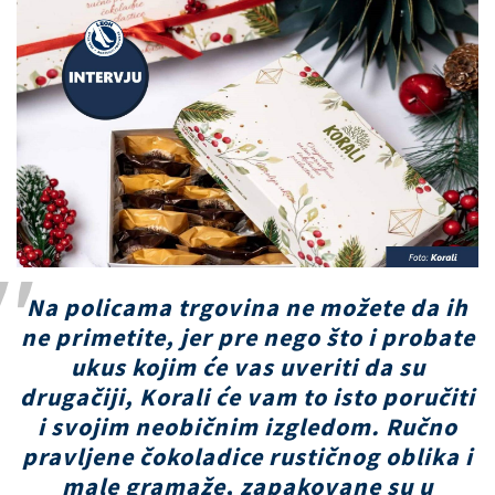
Na policama trgovina ne možete da ih
ne primetite, jer pre nego što i probate
ukus kojim će vas uveriti da su
drugačiji, Korali će vam to isto poručiti
i svojim neobičnim izgledom. Ručno
pravljene čokoladice rustičnog oblika i
male gramaže, zapakovane su u