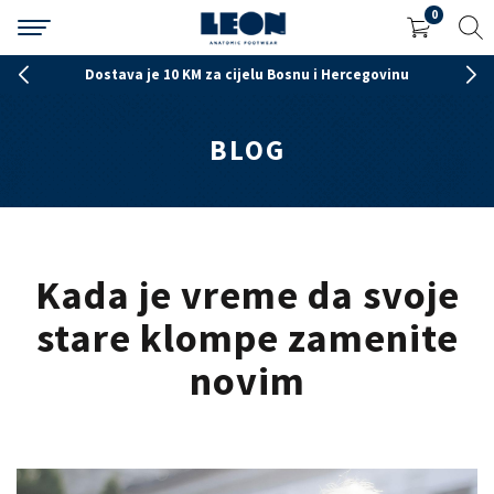
0
cegovinu
Poručite na tel 056 261 423 radnim danima 
BLOG
Kada je vreme da svoje
stare klompe zamenite
novim