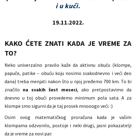
i u kući.
19.11.2022.
KAKO ĆETE ZNATI KADA JE VREME ZA
TO?
Neko univerzalno pravilo kaže da aktivnu obuću (klompe,
papuče, patike – obuću koju nosimo svakodnevno i veći deo
dana) treba menjati nakon što u njoj pređemo 700 km. To bi
značilo
na svakih šest meseci
, ako pretpostavimo da
dnevno u toj obući provedemo minimum pola sata. A za
klompe smo sigurni da je taj prosek mnooogo veći. :)
Osim ovog matematičkog proračuna kada je vašim
klompama odzvonilo, postoje i neki drugi, jasni pokazatelji
da je vreme za novi par: