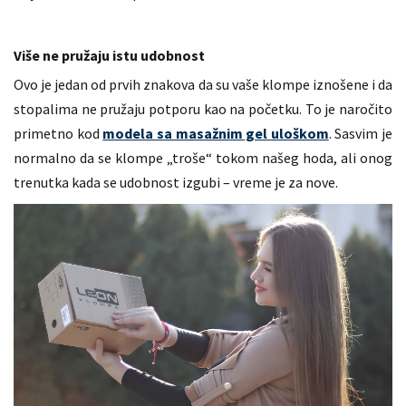
Više ne pružaju istu udobnost
Ovo je jedan od prvih znakova da su vaše klompe iznošene i da
stopalima ne pružaju potporu kao na početku. To je naročito
primetno kod
modela sa masažnim gel uloškom
. Sasvim je
normalno da se klompe „troše“ tokom našeg hoda, ali onog
trenutka kada se udobnost izgubi – vreme je za nove.