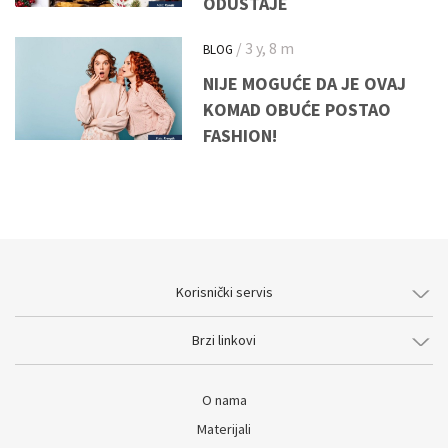
ODUSTAJE
/ 3 y, 8 m
BLOG
NIJE MOGUĆE DA JE OVAJ
KOMAD OBUĆE POSTAO
FASHION!
Korisnički servis
Brzi linkovi
O nama
Materijali