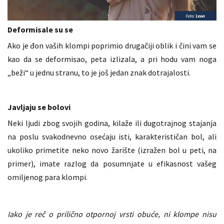
Deformisale su se
Ako je đon vaših klompi poprimio drugačiji oblik i čini vam se
kao da se deformisao, peta izlizala, a pri hodu vam noga
„beži“ u jednu stranu, to je još jedan znak dotrajalosti.
Javljaju se bolovi
Neki ljudi zbog svojih godina, kilaže ili dugotrajnog stajanja
na poslu svakodnevno osećaju isti, karakterističan bol, ali
ukoliko primetite neko novo žarište (izražen bol u peti, na
primer), imate razlog da posumnjate u efikasnost vašeg
omiljenog para klompi.
Iako je reč o prilično otpornoj vrsti obuće, ni klompe nisu