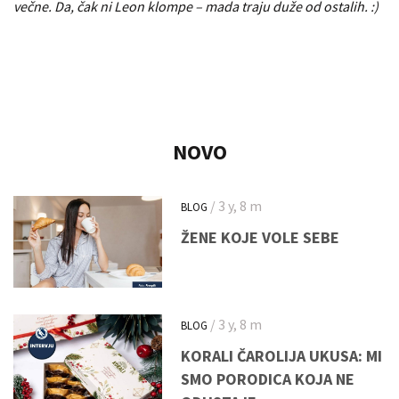
večne. Da, čak ni Leon klompe – mada traju duže od ostalih. :)
NOVO
/ 3 y, 8 m
BLOG
ŽENE KOJE VOLE SEBE
/ 3 y, 8 m
BLOG
KORALI ČAROLIJA UKUSA: MI
SMO PORODICA KOJA NE