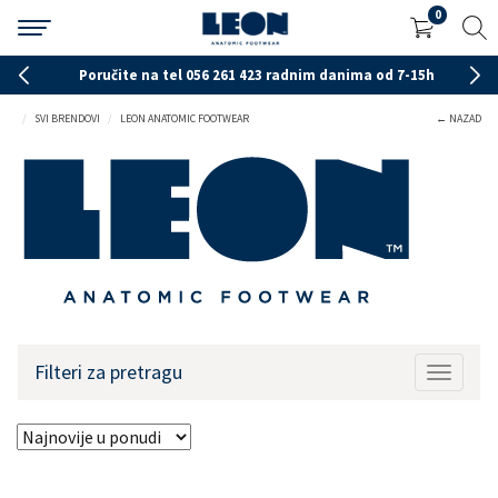
0
Poručite na tel 056 261 423 radnim danima od 7-15h
SVI BRENDOVI
LEON ANATOMIC FOOTWEAR
← NAZAD
Filteri za pretragu
Toggle 