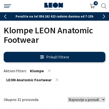
0
Poručite na tel 056 261 423 radnim danima od 7-15h
Klompe LEON Anatomic
Footwear
Prikaži filtere
×
Aktivni filteri:
Klompe
×
LEON Anatomic Footwear
31