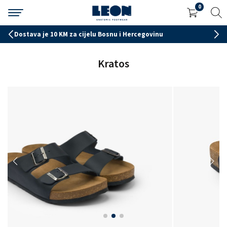
0
Poručite na tel 056 261 423 radnim danima od 7-15h
Kratos