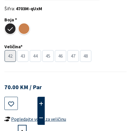
Šifra:
4703M-qUxM
Boja *
Veličina*
42
43
44
45
46
47
48
70.00 KM / Par
Pogledajte vodič za veličinu