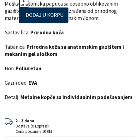
Muška anatomska papuca sa posebno oblikovanim
gazištem, masažnim gelom. Izrađena od prirodnog
DODAJ U KORPU
materijala – koža, i poliuretanskim đonom.
Sastav lica:
Prirodna koža
Tabanica:
Prirodna koža sa anatomskim gazištem i
mekanim gel uloškom
Đon:
Poliuretan
Gazni deo:
EVA
Detalj:
Metalne kopče sa individualnim podešavanjem
2 - 3 dana
Dostava (X Express)
Cena poštarine 10 KM