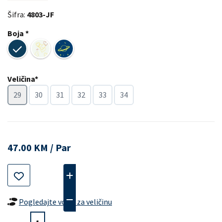
Šifra:
4803-JF
Boja *
Veličina*
29
30
31
32
33
34
47.00 KM / Par
Pogledajte vodič za veličinu