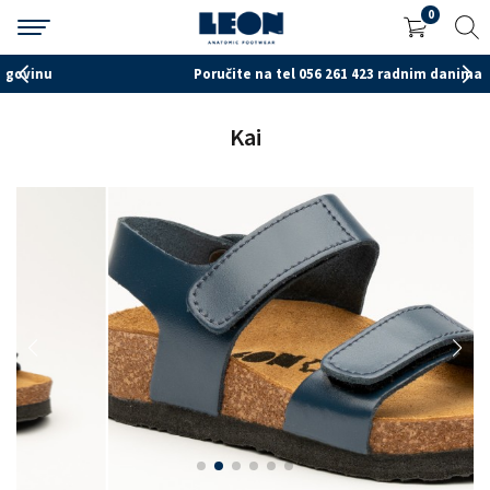
0
Poručite na tel 056 261 423 radnim danima od 7-15h
Kai