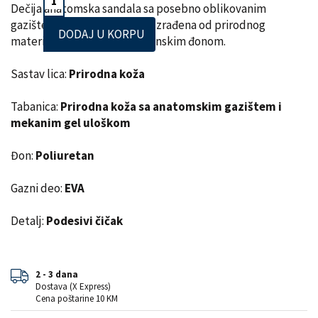
Dečija anatomska sandala sa posebno oblikovanim
gazištem, masažnim gelom. Izrađena od prirodnog
DODAJ U KORPU
materijala – koža, i poliuretanskim đonom.
Sastav lica:
Prirodna koža
Tabanica:
Prirodna koža sa anatomskim gazištem i
mekanim gel uloškom
Đon:
Poliuretan
Gazni deo:
EVA
Detalj:
Podesivi čičak
2 - 3 dana
Dostava (X Express)
Cena poštarine 10 KM