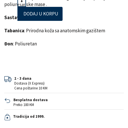
poliuretanske mase .
DODAJ U KORPU
Sastav lica
: Prirodna koža
Tabanica
: Prirodna koža sa anatomskim gazištem
Đon
: Poliuretan
2 - 3 dana
Dostava (X Express)
Cena poštarine 10 KM
Besplatna dostava
Preko 180 KM
Tradicija od 1999.