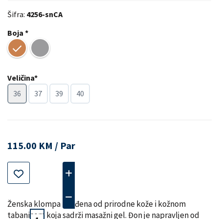
Šifra:
4256-snCA
Boja *
Veličina*
36
37
39
40
115.00 KM / Par
Ženska klompa izrađena od prirodne kože i kožnom
tabanicom koja sadrži masažni gel. Đon je napravljen od