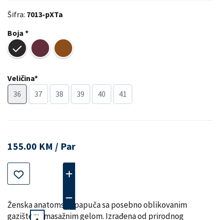
Šifra:
7013-pXTa
Boja *
Veličina*
36
37
38
39
40
41
155.00 KM / Par
Ženska anatomska papuča sa posebno oblikovanim
gazištem, masažnim gelom. Izrađena od prirodnog