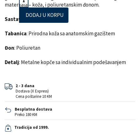
materijala – koža, i poliuretanskim đonom.
DODAJ U KORPU
Sastav lica
: Prirodna koža
Tabanica
: Prirodna koža sa anatomskim gazištem
Đon
: Poliuretan
Detalj
: Metalne kopče sa individualnim podešavanjem
2 - 3 dana
Dostava (X Express)
Cena poštarine 10 KM
Besplatna dostava
Preko 180 KM
Tradicija od 1999.