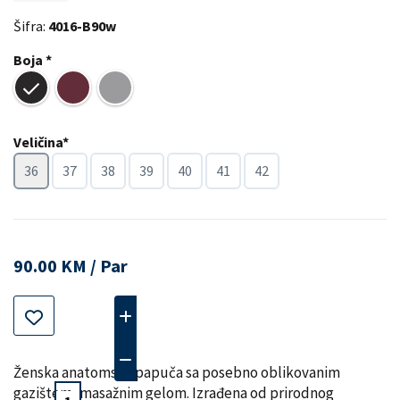
Šifra:
4016-B90w
Boja *
Veličina*
36
37
38
39
40
41
42
90.00 KM / Par
Ženska anatomska papuča sa posebno oblikovanim
gazištem, masažnim gelom. Izrađena od prirodnog