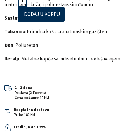
materijala – koža, i poliuretanskim đonom.
DODAJ U KORPU
Sastav lica
: Prirodna koža
Tabanica
: Prirodna koža sa anatomskim gazištem
Đon
: Poliuretan
Detalji
: Metalne kopče sa individualnim podešavanjem
2 - 3 dana
Dostava (X Express)
Cena poštarine 10 KM
Besplatna dostava
Preko 180 KM
Tradicija od 1999.