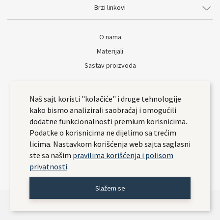
Brzi linkovi
O nama
Materijali
Sastav proizvoda
Naš sajt koristi "kolačiće" i druge tehnologije
kako bismo analizirali saobraćaj i omogućili
dodatne funkcionalnosti premium korisnicima.
Podatke o korisnicima ne dijelimo sa trećim
licima. Nastavkom korišćenja web sajta saglasni
ste sa našim
pravilima korišćenja i polisom
privatnosti
.
Slažem se
Leon – Sinonim za klompe ©. Sva prava zadržana 2026
Explicit