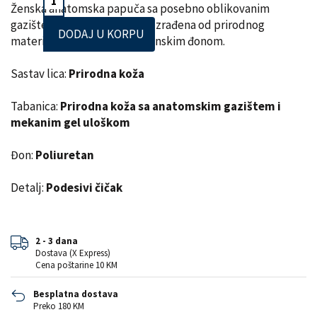
Ženska anatomska papuča sa posebno oblikovanim
gazištem, masažnim gelom. Izrađena od prirodnog
DODAJ U KORPU
materijala – koža, i poliuretanskim đonom.
Sastav lica:
Prirodna koža
Tabanica:
Prirodna koža sa anatomskim gazištem i
mekanim gel uloškom
Đon:
Poliuretan
Detalj:
Podesivi čičak
2 - 3 dana
Dostava (X Express)
Cena poštarine 10 KM
Besplatna dostava
Preko 180 KM