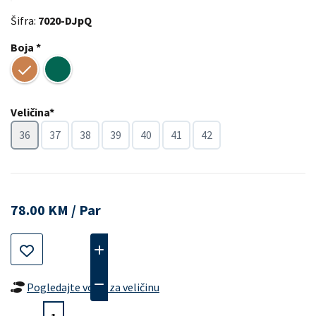
Šifra:
7020-DJpQ
Boja *
Veličina*
36
37
38
39
40
41
42
78.00 KM / Par
Pogledajte vodič za veličinu