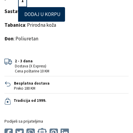
Sastav lica
: Prirodna koža
DODAJ U KORPU
Tabanica
: Prirodna koža
Đon
: Poliuretan
2 - 3 dana
Dostava (X Express)
Cena poštarine 10 KM
Besplatna dostava
Preko 180 KM
Tradicija od 1999.
Podijeli sa prijateljima