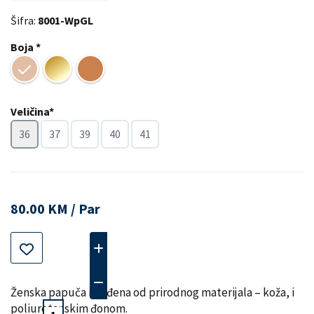
Šifra:
8001-WpGL
Boja *
Veličina*
36
37
39
40
41
80.00 KM / Par
Ženska papuča izrađena od prirodnog materijala – koža, i
poliuretanskim đonom.