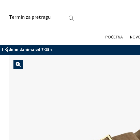
POČETNA
NOV
jelu Bosnu i Hercegovinu