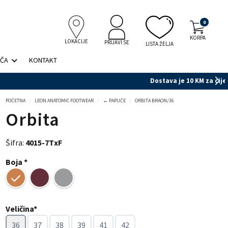
0
KORPA
LOKACIJE
PRIJAVI SE
LISTA ŽELJA
IČA
KONTAKT
POČETNA
LEON ANATOMIC FOOTWEAR
← PAPUČE
ORBITA BRAON/36
Orbita
Šifra:
4015-7TxF
Boja *
Veličina*
36
37
38
39
41
42