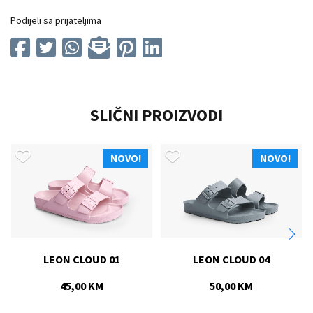
Podijeli sa prijateljima
SLIČNI PROIZVODI
O!
NOVO!
NOVO!
LEON CLOUD 04
RISE
50,00 KM
70,00 KM