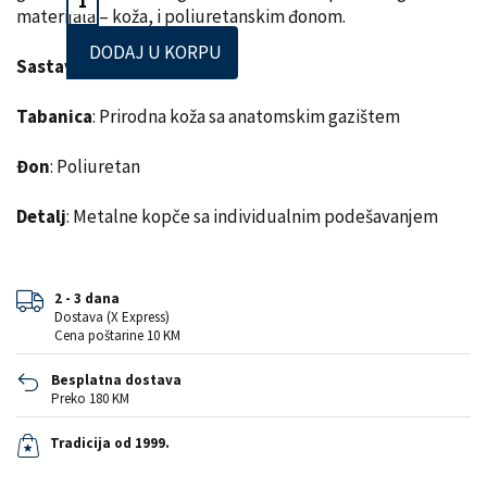
materijala – koža, i poliuretanskim đonom.
DODAJ U KORPU
Sastav lica:
Prirodna koža
Tabanica
: Prirodna koža sa anatomskim gazištem
Đon
: Poliuretan
Detalj
: Metalne kopče sa individualnim podešavanjem
2 - 3 dana
Dostava (X Express)
Cena poštarine 10 KM
Besplatna dostava
Preko 180 KM
Tradicija od 1999.