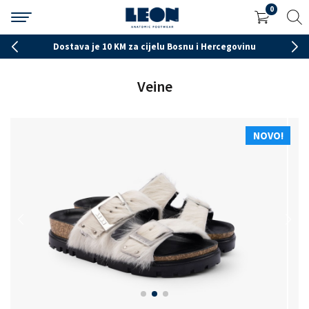
0
Poručite na tel 056 261 423 radnim danima od 7-15h
Veine
NOVO!