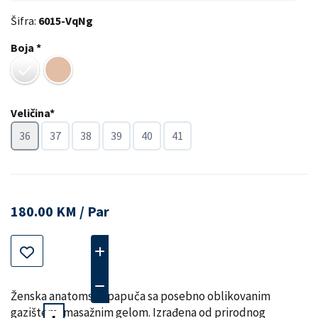
Šifra:
6015-VqNg
Boja *
Veličina*
36
37
38
39
40
41
180.00 KM / Par
Ženska anatomska papuča sa posebno oblikovanim
gazištem, masažnim gelom. Izrađena od prirodnog